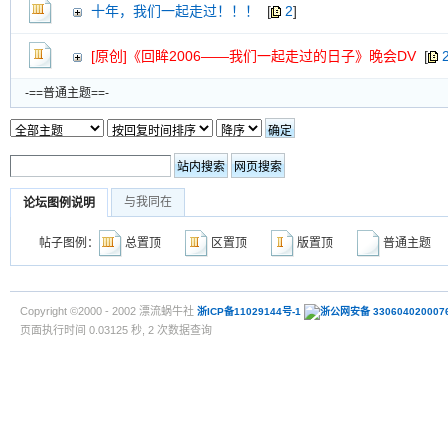
十年，我们一起走过！！！
[
2
]
[原创]《回眸2006——我们一起走过的日子》晚会DV
[
-==普通主题==-
与我同在
论坛图例说明
帖子图例：
总置顶
区置顶
版置顶
普通主
Copyright ©2000 - 2002 漂流蜗牛社
浙ICP备11029144号-1
浙公网安备 330604020007
页面执行时间 0.03125 秒, 2 次数据查询