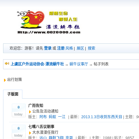
欢迎您：游客！请先
登录
或
注册
风格
|
展区
|
搜索
上虞区户外运动协会·漂流蜗牛社
→
蜗牛议事厅
→ 帖子列表
出行划策
子版面
广而告知
0
公告及活动通知
today
版主：
阿布
蚂蚁
一江
| 最新：
2013.1.3日收到东西天目
| 主题：
9
七嘴八舌议朝事
0
大水漫漫任我行
today
版主：
远山
静默飞翔
亮哥
| 最新：
| 主题：
1088
| 帖子：
9857