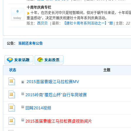
十周年庆典专栏
0
十年，在历史长河中只是短暂瞬间，但对于蜗牛社来说，十年却是
today
重温感动”，决定开展庆祝建社十周年系列庆典活动。
版主：
西贝贝
| 最新：
【建社十周年系列活动之一】“跟
| 主题：
22
公告：
当前还未有公告
状态
主题
新的主题
投票帖
2015首届曹娥江马拉松赛MV
交易帖
新小字报
2015岭南“覆卮山杯”自行车爬坡赛
回眸2014视频
2015首届曹娥江马拉松赛虞视新闻片