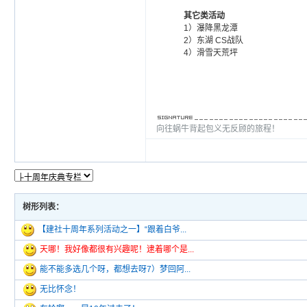
其它类活动
1）瀑降黑龙潭
2）东湖 CS战队
4）滑雪天荒坪
向往蜗牛背起包义无反顾的旅程！
树形列表：
【建社十周年系列活动之一】“跟着白爷...
天哪！我好像都很有兴趣呢！逮着哪个是...
能不能多选几个呀，都想去呀7）梦回阿...
无比怀念！