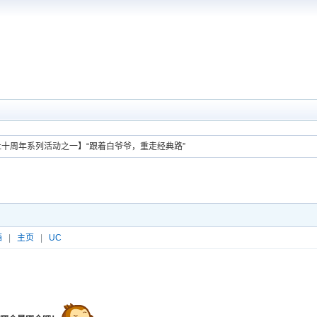
社十周年系列活动之一】“跟着白爷爷，重走经典路”
箱
|
主页
|
UC