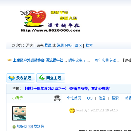
欢迎您：游客！请先
登录
或
注册
风格
|
展区
|
搜索
上虞区户外运动协会·漂流蜗牛社
→
蜗牛议事厅
→
十周年庆典专栏
→ 【建
主题：
【建社十周年系列活动之一】“跟着白爷爷，重走经典路”
新的主题
投票帖
小鸭子
个性首页
|
QQ
|
信息
|
搜索
|
邮
交易帖
小字报
Post By：2012/6/11 19:24:10
加好友
发短信