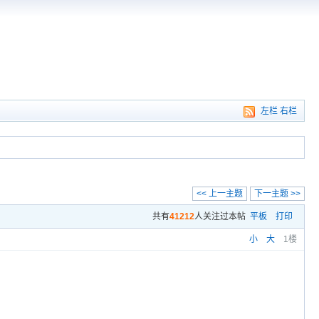
左栏
右栏
<< 上一主题
下一主题 >>
共有
41212
人关注过本帖
平板
打印
小
大
1楼