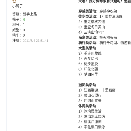
天哪！我好像都很有兴趣呢！逮
小鸭子
穿越类活动：
穿越神农架
等级：新手上路
徒步类活动：
1）重登清凉峰
帖子：
4
2）重走徽杭古道
积分：1
3）重登冬日黄山
威望：0
4）三清山“驴行”
精华：0
海岛游活动：
篝火檀头岛
注册：
2011/6/4 21:51:41
骑行类活动：
骑行千岛湖、畅游新
大型类活动
3）重走川藏线
4）再梦哈巴
5）徒步墨脱
6）印象北疆
7）梦回阿里
摄影类活动
1）江西婺源、十里画廊
2）黄山石潭行
3）四明山雪景
休闲类活动
1）深湾慢生活
2）冷湾水库烧烤
3）楠溪江漂流
4）奉化溪口溪泳