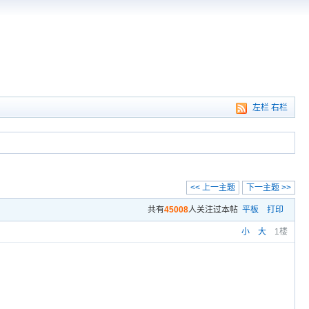
左栏
右栏
<< 上一主题
下一主题 >>
共有
45008
人关注过本帖
平板
打印
小
大
1楼