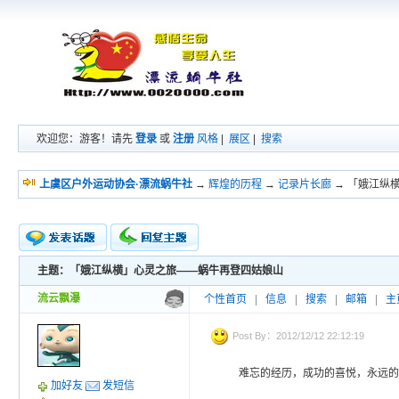
欢迎您：游客！请先
登录
或
注册
风格
|
展区
|
搜索
上虞区户外运动协会·漂流蜗牛社
→
辉煌的历程
→
记录片长廊
→ 「娥江纵
主题：「娥江纵横」心灵之旅——蜗牛再登四姑娘山
新的主题
投票帖
流云飘瀑
个性首页
|
信息
|
搜索
|
邮箱
|
主
交易帖
小字报
Post By：2012/12/12 22:12:19
难忘的经历，成功的喜悦，永远
加好友
发短信