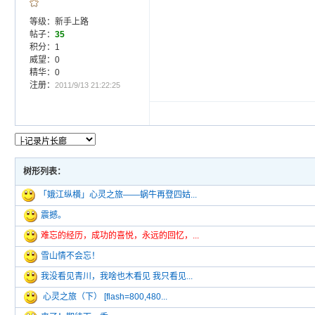
等级：新手上路
帖子：
35
积分：1
威望：0
精华：0
注册：
2011/9/13 21:22:25
树形列表：
「娥江纵横」心灵之旅——蜗牛再登四姑...
震撼。
难忘的经历，成功的喜悦，永远的回忆，...
雪山情不会忘！
我没看见青川，我啥也木看见 我只看见...
心灵之旅（下） [flash=800,480...