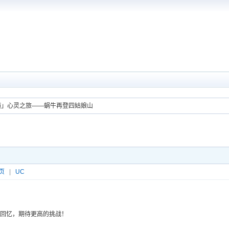
横」心灵之旅——蜗牛再登四姑娘山
页
|
UC
的回忆，期待更高的挑战！