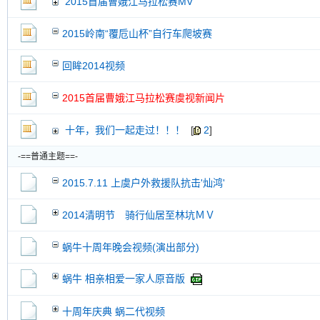
2015首届曹娥江马拉松赛MV
交易帖
新小字报
2015岭南“覆卮山杯”自行车爬坡赛
回眸2014视频
2015首届曹娥江马拉松赛虞视新闻片
十年，我们一起走过！！！
[
2
]
-==普通主题==-
2015.7.11 上虞户外救援队抗击'灿鸿'
2014清明节 骑行仙居至林坑ＭＶ
蜗牛十周年晚会视频(演出部分)
蜗牛 相亲相爱一家人原音版
十周年庆典 蜗二代视频