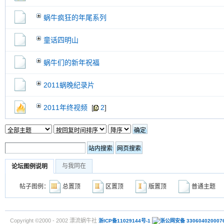
蜗牛疯狂的年尾系列
童话四明山
蜗牛们的新年祝福
2011蜗晚纪录片
2011年终视频
[
2
]
与我同在
论坛图例说明
帖子图例：
总置顶
区置顶
版置顶
普通主
Copyright ©2000 - 2002 漂流蜗牛社
浙ICP备11029144号-1
浙公网安备 330604020007