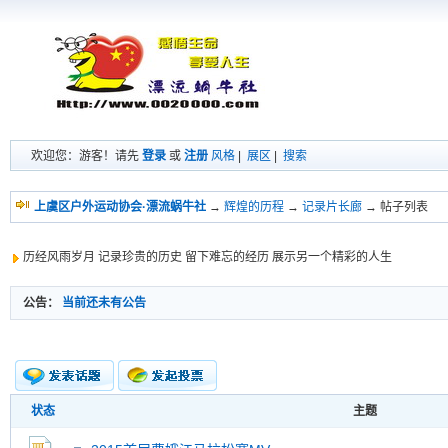
欢迎您：游客！请先
登录
或
注册
风格
|
展区
|
搜索
上虞区户外运动协会·漂流蜗牛社
→
辉煌的历程
→
记录片长廊
→ 帖子列表
历经风雨岁月 记录珍贵的历史 留下难忘的经历 展示另一个精彩的人生
公告：
当前还未有公告
状态
主题
新的主题
投票帖