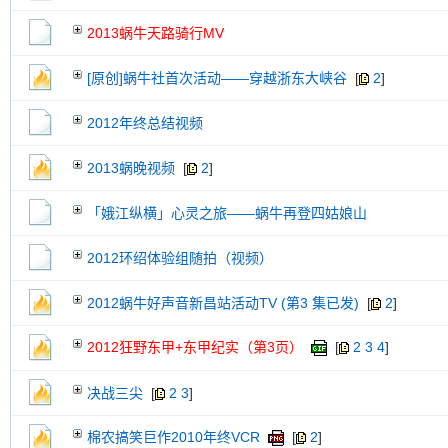
2013蜗牛天路骑行MV
[原创]蜗牛社首次活动——穿越浙东大峡谷
[
2
]
2012年终总结视频
2013蜗晚视频
[
2
]
「娥江纵横」心灵之旅——蜗牛再登四姑娘山
2012环绍体验组随拍（视频）
2012蜗牛好声音新昌站活动TV (第3 集已发)
[
2
]
2012狂野东甲+东甲纪实（第3页）
[
2
3
4
]
决战三尖
[
2
3
]
棉农搞笑巨作2010年终VCR
[
2
]