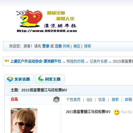
欢迎您：游客！请先
登录
或
注册
风格
|
展区
|
搜索
上虞区户外运动协会·漂流蜗牛社
→
辉煌的历程
→
记录片长廊
→ 2015首届
主题：2015首届曹娥江马拉松赛MV
新的主题
投票帖
白岛
个性首页
|
QQ
|
信息
|
搜索
|
邮箱
交易帖
小字报
2015首届曹娥江马拉松赛MV
Post By