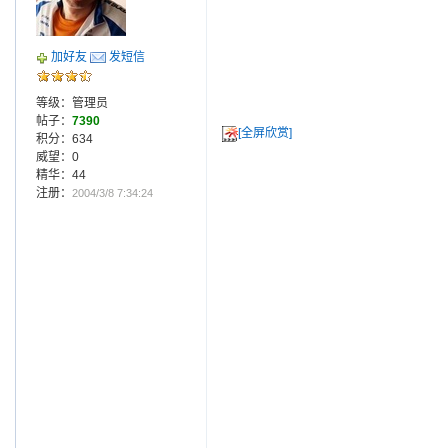
加好友
发短信
等级：管理员
帖子：
7390
[全屏欣赏]
积分：634
威望：0
精华：44
注册：
2004/3/8 7:34:24