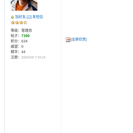
加好友
发短信
等级：管理员
帖子：
7390
[全屏欣赏]
积分：634
威望：0
精华：44
注册：
2004/3/8 7:34:24