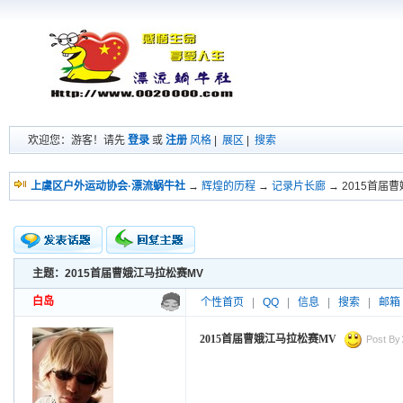
欢迎您：游客！请先
登录
或
注册
风格
|
展区
|
搜索
上虞区户外运动协会·漂流蜗牛社
→
辉煌的历程
→
记录片长廊
→ 2015首届
主题：2015首届曹娥江马拉松赛MV
新的主题
投票帖
白岛
个性首页
|
QQ
|
信息
|
搜索
|
邮箱
交易帖
小字报
2015首届曹娥江马拉松赛MV
Post By