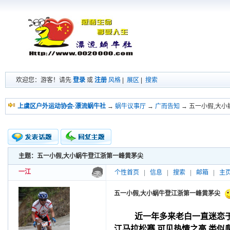
欢迎您：游客！请先
登录
或
注册
风格
|
展区
|
搜索
上虞区户外运动协会·漂流蜗牛社
→
蜗牛议事厅
→
广而告知
→ 五一小假,大
主题：五一小假,大小蜗牛登江浙第一峰黄茅尖
新的主题
投票帖
一江
个性首页
|
信息
|
搜索
|
邮箱
|
主
交易帖
小字报
五一小假,大小蜗牛登江浙第一峰黄茅尖
近一年多来老白一直迷恋
江马拉松赛,可见热情之高,类似