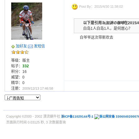
Post By：2015/4/30 11:38:02
以下是引用
℡加淚の咖啡
在2015/
白岛1人白岛1人，是何居心？
白爷爷这次带新欢去
加好友
发短信
等级：版主
帖子：
332
积分：16
威望：0
精华：0
注册：
2009/12/13 17:46:58
Copyright ©2000 - 2002 漂流蜗牛社
浙ICP备11029144号-1
浙公网安备 330604020007
页面执行时间 0.03125 秒, 3 次数据查询