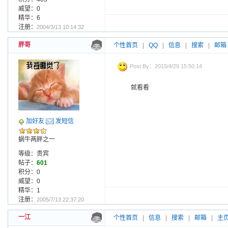
威望：0
精华：6
注册：
2004/3/13 10:14:32
胖哥
个性首页
|
QQ
|
信息
|
搜索
|
邮箱
Post By：2015/4/29 15:50:14
就看看
加好友
发短信
蜗牛两胖之一
等级：贵宾
帖子：
601
积分：0
威望：0
精华：1
注册：
2005/7/13 22:37:20
一江
个性首页
|
信息
|
搜索
|
邮箱
|
主