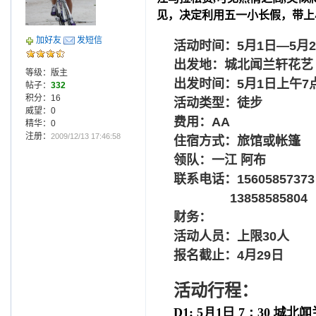
见，决定利用五一小长假，带上
加好友
发短信
活动时间：5月
1
日—5月
出发地：城北闻兰轩花艺
等级：版主
出发时间：5月1日上午7点
帖子：
332
积分：16
活动类型：徒步
威望：0
费用：
AA
精华：0
注册：
2009/12/13 17:46:58
住宿方式：旅馆或帐篷
领队：一江 阿布
联系电话：
15605857373
13858585804
财务：
活动人员：上限30人
报名截止：4月29日
活动行程：
D1: 5月1日 7：30 