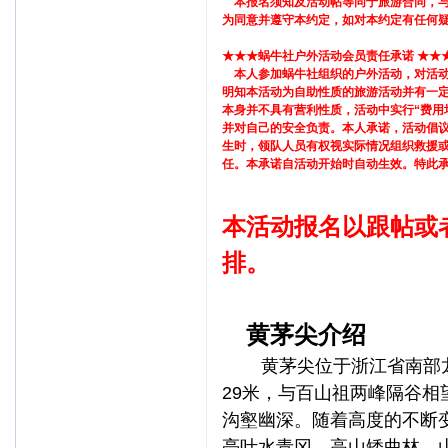
本报名须知及活动帖等同于旅游合同，与
为同意并遵守本约定，如对本约定有任何
★★★蜗牛社户外活动会员责任承诺 ★★
本人参加蜗牛社组织的户外活动，对活动
明知本活动为自助性质的旅游活动并有一
本身并不具有营利性质，活动中实行“费用
并对自己的安全负责。本人承诺，活动倡
生时，领队人员有权视实际情况组织救援
任。本承诺自活动开始时自动生效。特此承
本活动报名以跟帖或
排。
黄茅尖介绍
黄茅尖位于
浙江省
南部
29米，与
百山祖
两峰隔谷相
沟壑幽深。随着高度的不断
亮叶水青冈、高山矮曲林、