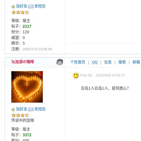
加好友
发短信
等级：版主
帖子：
2217
积分：120
威望：0
精华：5
注册：
2005/7/13 10:06:09
℡加淚の咖啡
个性首页
|
QQ
|
信息
|
搜索
|
邮箱
Post By：2015/4/29 14:45:17
白岛1人白岛1人，是何居心？
加好友
发短信
传说中的加咖
等级：版主
帖子：
3372
积分：405