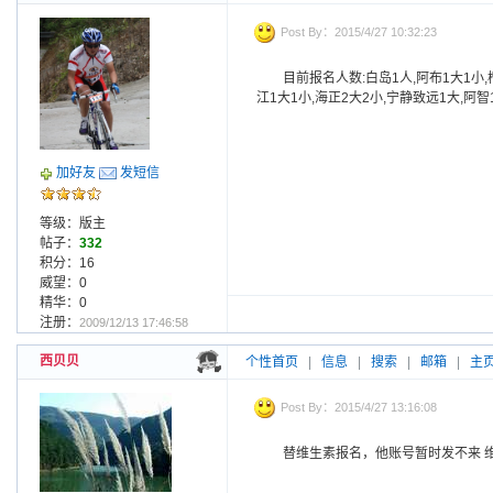
Post By：2015/4/27 10:32:23
目前报名人数:白岛1人,阿布1大1小,
江1大1小,海正2大2小,宁静致远1大,阿智1
加好友
发短信
等级：版主
帖子：
332
积分：16
威望：0
精华：0
注册：
2009/12/13 17:46:58
西贝贝
个性首页
|
信息
|
搜索
|
邮箱
|
主
Post By：2015/4/27 13:16:08
替维生素报名，他账号暂时发不来 维生素