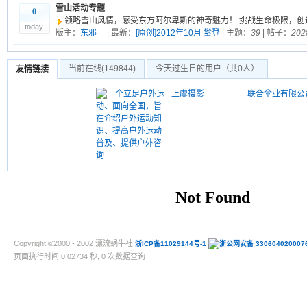
雪山活动专题
0
领略雪山风情，感受东方阿尔卑斯的神奇魅力！ 挑战生命极限，创
today
版主：
东邪
| 最新：
[原创]2012年10月 攀登
| 主题：
39
| 帖子：
202
当前在线
(149844)
今天过生日的用户（共0人）
友情链接
上虞摄影
联合伞业有限公
Copyright ©2000 - 2002 漂流蜗牛社
浙ICP备11029144号-1
浙公网安备 330604020007
页面执行时间 0.02734 秒, 0 次数据查询