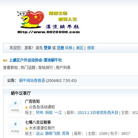
欢迎您：游客！请先
登录
或
注册
风格
|
展区
|
搜索
上虞区户外运动协会·漂流蜗牛社
查看新帖
|
热门话题
|
发帖排行
|
用户列表
公告：
蜗牛网站卷首语
(2004/6/1 7:55:43)
蜗牛议事厅
广而告知
0
公告及活动通知
today
版主：
阿布
蚂蚁
一江
| 最新：
2013.1.3日收到东西天目
| 主题：
90
七嘴八舌议朝事
0
大水漫漫任我行
today
版主：
远山
静默飞翔
亮哥
| 最新：
| 主题：
1088
| 帖子：
9857