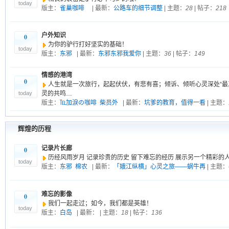
today
版主：
雀巢咖啡
| 最新：
公路车的细节调整
| 主题：
28
| 帖子：
218
户外知识
0
为你的驴行打好坚实的基础！
today
版主：
东邪
| 最新：
东邪东邪我爱你
| 主题：
36
| 帖子：
149
情感的港湾
0
人生就是一次旅行，起起伏伏，有悲有喜；倾诉、倾听心灵深处“最
today
灵的共鸣…
版主：
℡加淚の咖啡
柴员外
| 最新：
坑爹的教育，值得一看
| 主题：
辉煌的历程
记录片长廊
0
历经风雨岁月 记录珍贵的历史 留下难忘的经历 展示另一个精彩的
today
版主：
东邪
棉农
| 最新：
「娥江纵横」心灵之旅——蜗牛再
| 主题：
难忘的影像
0
我们一起走过；如今，我们都是英雄！
today
版主：
白岛
| 最新：
| 主题：
18
| 帖子：
136