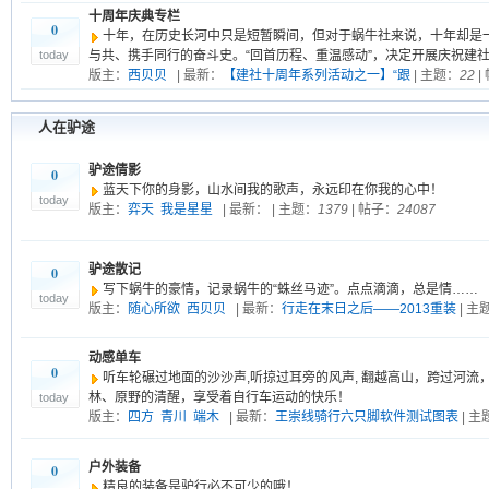
十周年庆典专栏
0
十年，在历史长河中只是短暂瞬间，但对于蜗牛社来说，十年却是
today
与共、携手同行的奋斗史。“回首历程、重温感动”，决定开展庆祝建
版主：
西贝贝
| 最新：
【建社十周年系列活动之一】“跟
| 主题：
22
|
人在驴途
驴途倩影
0
蓝天下你的身影，山水间我的歌声，永远印在你我的心中！
today
版主：
弈天
我是星星
| 最新：
| 主题：
1379
| 帖子：
24087
驴途散记
0
写下蜗牛的豪情，记录蜗牛的“蛛丝马迹”。点点滴滴，总是情……
today
版主：
随心所欲
西贝贝
| 最新：
行走在末日之后——2013重装
| 主
动感单车
0
听车轮碾过地面的沙沙声,听掠过耳旁的风声, 翻越高山，跨过河流
林、原野的清醒，享受着自行车运动的快乐！
today
版主：
四方
青川
端木
| 最新：
王崇线骑行六只脚软件测试图表
| 主
户外装备
0
精良的装备是驴行必不可少的哦！