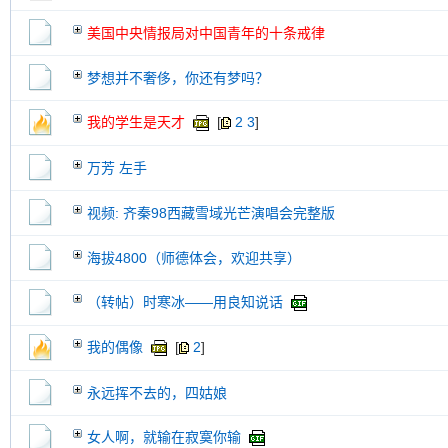
美国中央情报局对中国青年的十条戒律
梦想并不奢侈，你还有梦吗？
我的学生是天才
[
2
3
]
万芳 左手
视频: 齐秦98西藏雪域光芒演唱会完整版
海拔4800（师德体会，欢迎共享）
（转帖）时寒冰——用良知说话
我的偶像
[
2
]
永远挥不去的，四姑娘
女人啊，就输在寂寞你输