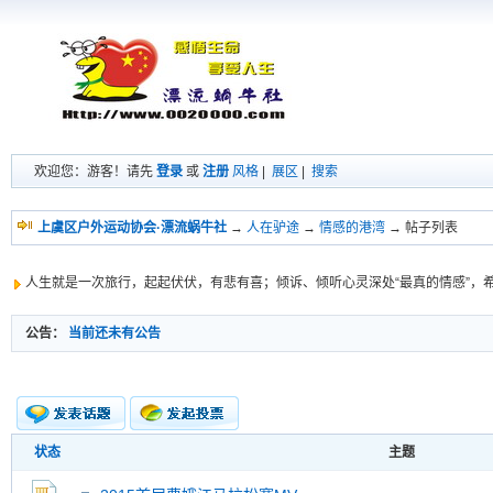
欢迎您：游客！请先
登录
或
注册
风格
|
展区
|
搜索
上虞区户外运动协会·漂流蜗牛社
→
人在驴途
→
情感的港湾
→ 帖子列表
人生就是一次旅行，起起伏伏，有悲有喜；倾诉、倾听心灵深处“最真的情感”，
公告：
当前还未有公告
状态
主题
新的主题
投票帖