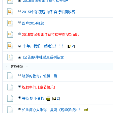
2015首届曹娥江马拉松赛MV
交易帖
新小字报
2015岭南“覆卮山杯”自行车爬坡赛
回眸2014视频
2015首届曹娥江马拉松赛虞视新闻片
十年，我们一起走过！！！
[
2
]
[公告]蜗牛社感恩系列征文
-==普通主题==-
坑爹的教育，值得一看
祝蜗牛们儿童节快乐！
等待 挺小资的
[
2
]
如此痴心太难得—夏鸣《魂牵梦绕》！