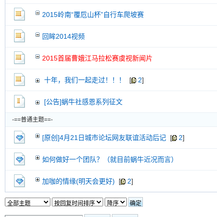
新小字报
2015岭南“覆卮山杯”自行车爬坡赛
回眸2014视频
2015首届曹娥江马拉松赛虞视新闻片
十年，我们一起走过！！！
[
2
]
[公告]蜗牛社感恩系列征文
-==普通主题==-
[原创]4月21日城市论坛网友联谊活动后记
[
2
]
如何做好一个团队？（就目前蜗牛近况而言）
加咖的情缘(明天会更好)
[
2
]