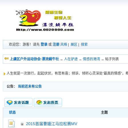
欢迎您：游客！请先
登录
或
注册
风格
|
展区
|
搜索
上虞区户外运动协会·漂流蜗牛社
→
人在驴途
→
情感的港湾
→ 帖子列表
人生就是一次旅行，起起伏伏，有悲有喜；倾诉、倾听心灵深处“最真的情感”，
公告：
当前还未有公告
状态
主题
新的主题
投票帖
2015首届曹娥江马拉松赛MV
交易帖