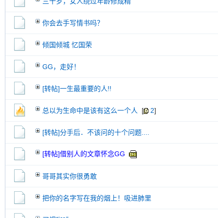
三十岁，女人绕过年龄修成精
交易帖
新小字报
你会去手写情书吗？
倾国倾城 忆国荣
GG，走好！
[转帖]一生最重要的人!!
总以为生命中是该有这么一个人
[
2
]
[转帖]分手后．不该问的十个问题....
[转帖]借别人的文章怀念GG
哥哥其实你很勇敢
把你的名字写在我的烟上！吸进肺里