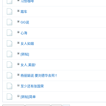
习惯咖啡
踏车
GG说
心海
女人如烟
[转帖]
女人,美丽!
杨丽娟说:要刘德华去死!！
至少还有张国荣
[转帖]简单