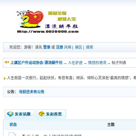
欢迎您：游客！请先
登录
或
注册
风格
|
展区
|
搜索
上虞区户外运动协会·漂流蜗牛社
→
人在驴途
→
情感的港湾
→ 帖子列表
人生就是一次旅行，起起伏伏，有悲有喜；倾诉、倾听心灵深处“最真的情感”，
公告：
当前还未有公告
状态
主题
新的主题
投票帖