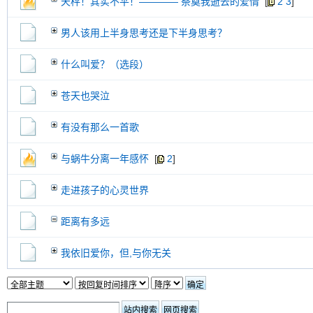
天枰！其实不平！———— 祭奠我逝去的爱情
[
2
3
]
交易帖
新小字报
男人该用上半身思考还是下半身思考？
什么叫爱？（选段）
苍天也哭泣
有没有那么一首歌
与蜗牛分离一年感怀
[
2
]
走进孩子的心灵世界
距离有多远
我依旧爱你，但,与你无关