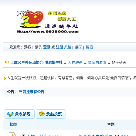
欢迎您：游客！请先
登录
或
注册
风格
|
展区
|
搜索
上虞区户外运动协会·漂流蜗牛社
→
人在驴途
→
情感的港湾
→ 帖子列表
人生就是一次旅行，起起伏伏，有悲有喜；倾诉、倾听心灵深处“最真的情感”，
公告：
当前还未有公告
状态
主题
新的主题
投票帖