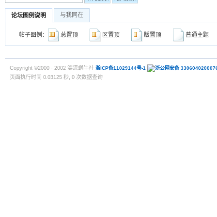
与我同在
论坛图例说明
帖子图例：
总置顶
区置顶
版置顶
普通主
Copyright ©2000 - 2002 漂流蜗牛社
浙ICP备11029144号-1
浙公网安备 330604020007
页面执行时间 0.03125 秒, 0 次数据查询