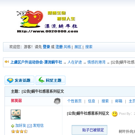
欢迎您：游客！请先
登录
或
注册
风格
|
展区
|
搜索
上虞区户外运动协会·漂流蜗牛社
→
人在驴途
→
情感的港湾
→ [公告]蜗牛社
主题：[公告]蜗牛社感恩系列征文
新的主题
投票帖
郭莫弱
个性首页
|
信息
|
搜索
|
邮箱
|
主
交易帖
小字报
[公告]蜗牛社感恩系列征文
Post By：20
加好友
发短信
贴子已被锁定
树叶扑向大