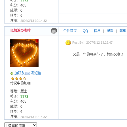
帖子：
3372
积分：405
威望：0
精华：6
注册：
2004/3/13 10:14:32
℡加淚の咖啡
个性首页
|
QQ
|
信息
|
搜索
|
邮箱
Post By：2007/5/12 13:29:47
又是一年的母亲节了，妈妈又老了一岁,沧
加好友
发短信
传说中的加咖
等级：版主
帖子：
3372
积分：405
威望：0
精华：6
注册：
2004/3/13 10:14:32