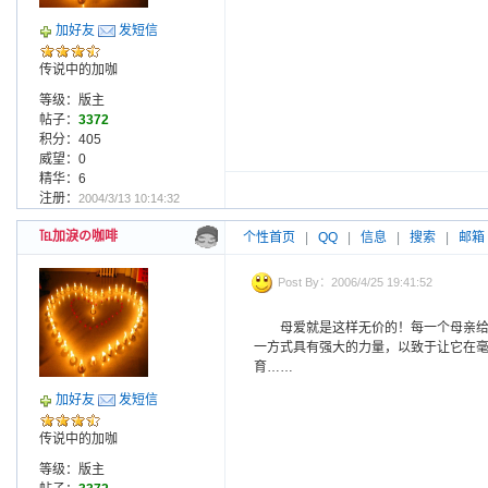
加好友
发短信
传说中的加咖
等级：版主
帖子：
3372
积分：405
威望：0
精华：6
注册：
2004/3/13 10:14:32
℡加淚の咖啡
个性首页
|
QQ
|
信息
|
搜索
|
邮箱
Post By：2006/4/25 19:41:52
母爱就是这样无价的！每一个母亲给
一方式具有强大的力量，以致于让它在
育……
加好友
发短信
传说中的加咖
等级：版主