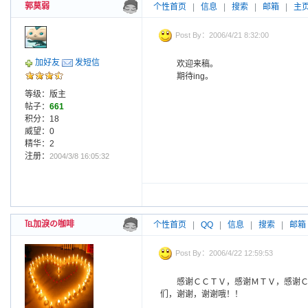
郭莫弱
个性首页
|
信息
|
搜索
|
邮箱
|
主
Post By：2006/4/21 8:32:00
加好友
发短信
欢迎来稿。
期待ing。
等级：版主
帖子：
661
积分：18
威望：0
精华：2
注册：
2004/3/8 16:05:32
℡加淚の咖啡
个性首页
|
QQ
|
信息
|
搜索
|
邮箱
Post By：2006/4/22 12:59:53
感谢ＣＣＴＶ，感谢ＭＴＶ，感谢
们，谢谢，谢谢哦！！