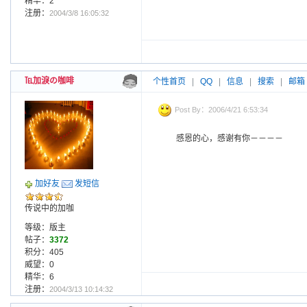
精华：2
注册：
2004/3/8 16:05:32
℡加淚の咖啡
个性首页
|
QQ
|
信息
|
搜索
|
邮箱
Post By：2006/4/21 6:53:34
感恩的心，感谢有你－－－－
加好友
发短信
传说中的加咖
等级：版主
帖子：
3372
积分：405
威望：0
精华：6
注册：
2004/3/13 10:14:32