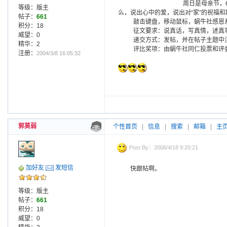
周日是母亲节，
等级：版主
么，说出心中的爱，说出对“家”的祝福和
帖子：
661
敲击键盘，移动鼠标，蜗牛社感恩
积分：18
征文要求：说真话，写真情，述真事
威望：0
递交方式：发帖，并在帖子主题中注
精华：2
评比奖项：由蜗牛社同仁投票和评委
注册：
2004/3/8 16:05:32
郭莫弱
个性首页
|
信息
|
搜索
|
邮箱
|
主
Post By：2006/4/18 9:20:21
加好友
发短信
快跟帖啊。
等级：版主
帖子：
661
积分：18
威望：0