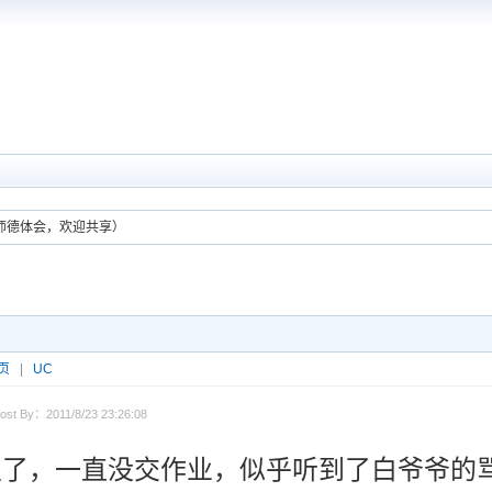
（师德体会，欢迎共享）
页
|
UC
ost By：2011/8/23 23:26:08
了，一直没交作业，似乎听到了白爷爷的