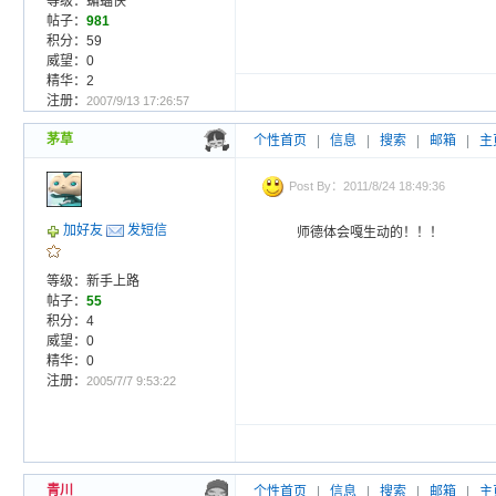
等级：蝙蝠侠
帖子：
981
积分：59
威望：0
精华：2
注册：
2007/9/13 17:26:57
茅草
个性首页
|
信息
|
搜索
|
邮箱
|
主
Post By：2011/8/24 18:49:36
加好友
发短信
师德体会嘎生动的！！！
等级：新手上路
帖子：
55
积分：4
威望：0
精华：0
注册：
2005/7/7 9:53:22
青川
个性首页
|
信息
|
搜索
|
邮箱
|
主