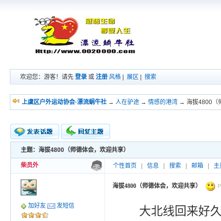
欢迎您：游客！请先
登录
或
注册
风格
|
展区
|
搜索
上虞区户外运动协会·漂流蜗牛社
→
人在驴途
→
情感的港湾
→ 海拔4800
主题：海拔4800（师德体会，欢迎共享）
新的主题
投票帖
柴员外
个性首页
|
信息
|
搜索
|
邮箱
|
主
交易帖
小字报
海拔4800（师德体会，欢迎共享）
P
加好友
发短信
大北线回来好久