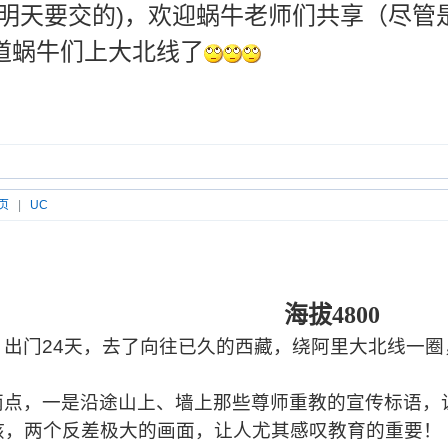
(明天要交的)，欢迎蜗牛老师们共享（尽管
道蜗牛们上大北线了
页
|
UC
海拔
4800
，出门
24
天，去了向往已久的西藏，绕阿里大北线一圈
。
两点，一是沿途山上、墙上那些尊师重教的宣传标语，
孩，两个反差极大的画面，让人尤其感叹教育的重要！