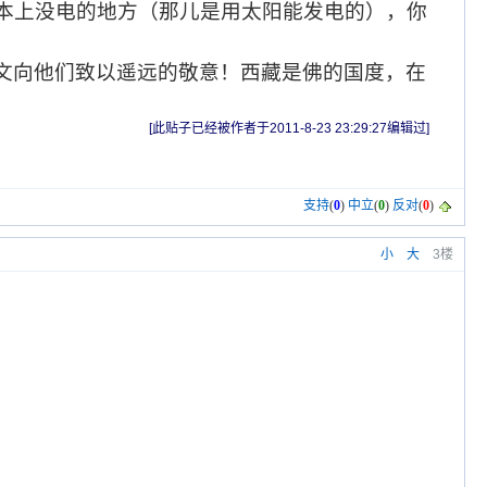
本上没电的地方（那儿是用太阳能发电的），你
文向他们致以遥远的敬意！西藏是佛的国度，在
[此贴子已经被作者于2011-8-23 23:29:27编辑过]
支持
(
0
)
中立
(
0
)
反对
(
0
)
小
大
3楼