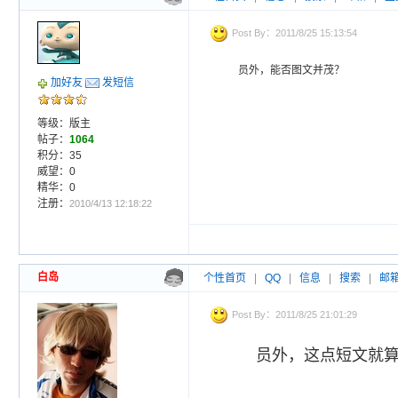
Post By：2011/8/25 15:13:54
员外，能否图文并茂？
加好友
发短信
等级：版主
帖子：
1064
积分：35
威望：0
精华：0
注册：
2010/4/13 12:18:22
白岛
个性首页
|
QQ
|
信息
|
搜索
|
邮
Post By：2011/8/25 21:01:29
员外，这点短文就算