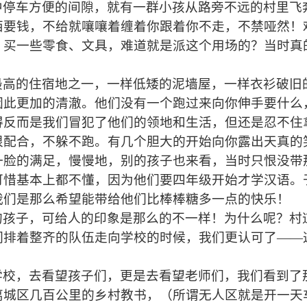
中停车方便的间隙，就有一群小孩从路旁不远的村里飞
西要钱，不给就嚷嚷着缠着你跟着你不走，不禁哑然！
，买一些零食、文具，难道就是派这个用场的？当时真
最高的住宿地之一，一样低矮的泥墙屋，一样衣衫破旧
因此更加的清澈。他们没有一个跑过来向你伸手要什么
得反而是我们冒犯了他们的领地和生活，但还是忍不住
很配合，不躲不跑。有几个胆大的开始向你露出天真的
一脸的满足，慢慢地，别的孩子也来看，当时只恨没带
可惜基本上都不懂，因为他们要四年级开始才学汉语。
我们是那么希望能带给他们比棒棒糖多一点的快乐！
的孩子，可给人的印象是那么的不一样！为什么呢？村
们排着整齐的队伍走向学校的时候，我们更认可了——
学校，去看望孩子们，更是去看望老师们，我们看到了
离城区几百公里的乡村教书，（所谓无人区就是开一天