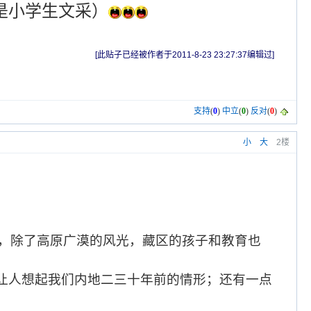
是小学生文采）
[此贴子已经被作者于2011-8-23 23:27:37编辑过]
支持
(
0
)
中立
(
0
)
反对
(
0
)
小
大
2楼
，除了高原广漠的风光，藏区的孩子和教育也
让人想起我们内地二三十年前的情形；还有一点