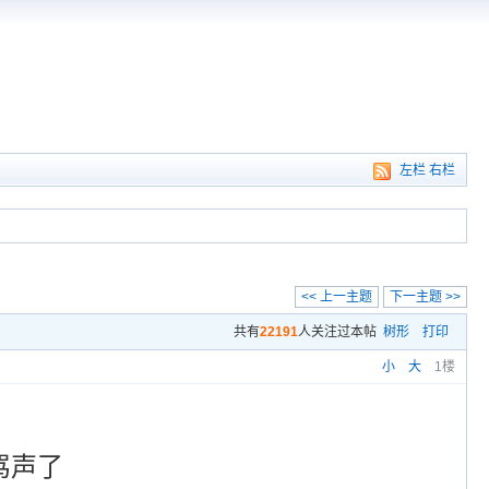
左栏
右栏
<< 上一主题
下一主题 >>
共有
22191
人关注过本帖
树形
打印
小
大
1楼
骂声了