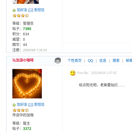
加好友
发短信
等级：管理员
帖子：
7390
积分：634
威望：0
精华：44
注册：
2004/3/8 7:34:24
℡加淚の咖啡
个性首页
|
QQ
|
信息
|
搜索
|
邮
Post By：2011/8/28 1:07:02
给点阳光吧，老柴要灿烂……
加好友
发短信
传说中的加咖
等级：版主
帖子：
3372