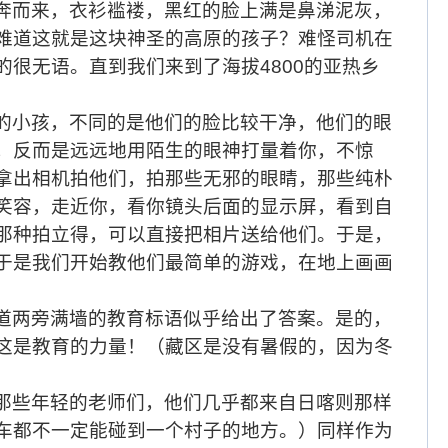
奔而来，衣衫褴褛，黑红的脸上满是鼻涕泥灰，
难道这就是这块神圣的高原的孩子？难怪司机在
的很无语。直到我们来到了海拔
4800
的亚热乡
的小孩，不同的是他们的脸比较干净，他们的眼
，反而是远远地用陌生的眼神打量着你，不惊
拿出相机拍他们，拍那些无邪的眼睛，那些纯朴
笑容，走近你，看你镜头后面的显示屏，看到自
那种拍立得，可以直接把相片送给他们。于是，
于是我们开始教他们最简单的游戏，在地上画画
道两旁满墙的教育标语似乎给出了答案。是的，
这是教育的力量！（藏区是没有暑假的，因为冬
那些年轻的老师们，他们几乎都来自日喀则那样
车都不一定能碰到一个村子的地方。）同样作为