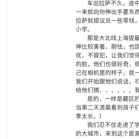
车出拉萨不久，途
一来就向你伸出手要东
拉萨就提议兑一些零钱
小学。
那是大北线上海拔
神比较害羞，胆怯，也
扰，不冒犯，让我们觉
的脸，他们也很好奇，
己在相机里的样子，就
我们开始跟他们说话，
给他们猜、、、、、、
是的，一样是藏区
当第二天清晨看到孩子
季太长。）
我们忍不住走进了
的大城市，来到这个距