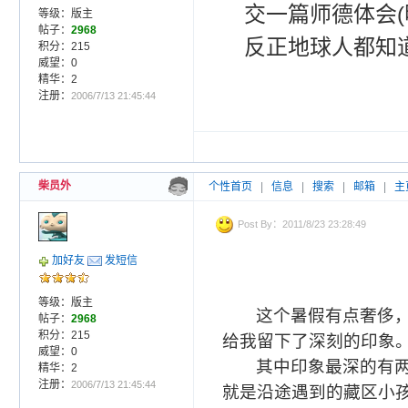
交一篇师德体会
等级：版主
帖子：
2968
反正地球人都知
积分：215
威望：0
精华：2
注册：
2006/7/13 21:45:44
柴员外
个性首页
|
信息
|
搜索
|
邮箱
|
主
Post By：2011/8/23 23:28:49
加好友
发短信
等级：版主
这个暑假有点奢侈
帖子：
2968
积分：215
给我留下了深刻的印象
威望：0
其中印象最深的有
精华：2
注册：
2006/7/13 21:45:44
就是沿途遇到的藏区小