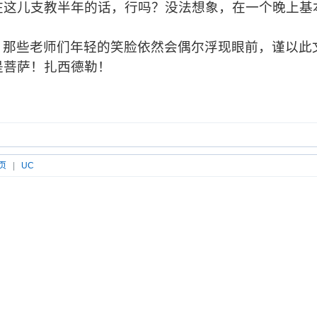
在这儿支教半年的话，行吗？没法想象，在一个晚上基
，那些老师们年轻的笑脸依然会偶尔浮现眼前，谨以此
是菩萨！扎西德勒！
页
|
UC