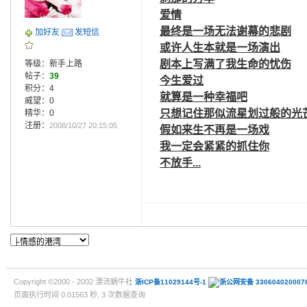
爱情
最终是一场无法谢幕的悲剧
加好友
发短信
或许人生本就是一场演出
剧本上写满了我生命的忧伤
等级：新手上路
帖子：
39
今生爱过
积分：4
就算是一种
幸福
吧
威望：0
只想记住那似流星划过般的光
精华：0
注册：
2008/10/27 20:15:05
假如来生不再是一场戏
我一定会紧紧的抓住你
不放手...
Copyright ©2000 - 2002 漂流蜗牛社
浙ICP备11029144号-1
浙公网安备 330604020007
页面执行时间 0.01563 秒, 3 次数据查询