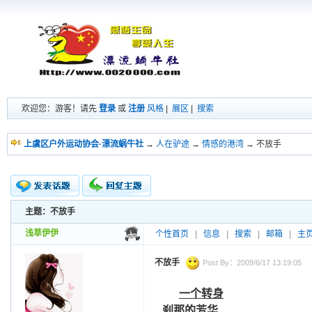
欢迎您：游客！请先
登录
或
注册
风格
|
展区
|
搜索
上虞区户外运动协会·漂流蜗牛社
→
人在驴途
→
情感的港湾
→ 不放手
主题：不放手
新的主题
投票帖
浅草伊伊
个性首页
|
信息
|
搜索
|
邮箱
|
主
交易帖
小字报
不放手
Post By：2009/6/17 13:19:05
一个转身
刹那的芳华