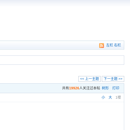
左栏
右栏
<< 上一主题
下一主题 >>
共有
19926
人关注过本帖
树形
打印
小
大
1楼