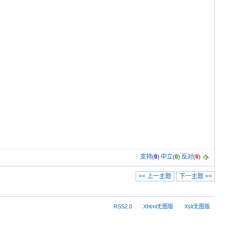
支持
(
0
)
中立
(
0
)
反对
(
0
)
<< 上一主题
下一主题 >>
RSS2.0
Xhtml无图版
Xslt无图版