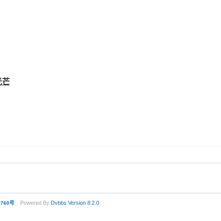
光芒
Powered By
Dvbbs
Version 8.2.0
0760号