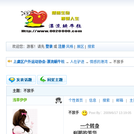
欢迎您：游客！请先
登录
或
注册
风格
|
展区
|
搜索
上虞区户外运动协会·漂流蜗牛社
→
人在驴途
→
情感的港湾
→ 不放手
主题：不放手
新的主题
投票帖
浅草伊伊
个性首页
|
信息
|
搜索
|
邮箱
|
主
交易帖
小字报
不放手
Post By：2009/6/17 13:19:05
一个转身
刹那的芳华