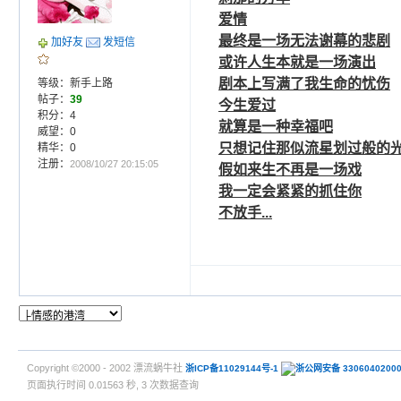
爱情
最终是一场无法谢幕的悲剧
加好友
发短信
或许人生本就是一场演出
剧本上写满了我生命的忧伤
等级：新手上路
帖子：
39
今生爱过
积分：4
就算是一种
幸福
吧
威望：0
只想记住那似流星划过般的
精华：0
注册：
2008/10/27 20:15:05
假如来生不再是一场戏
我一定会紧紧的抓住你
不放手...
Copyright ©2000 - 2002 漂流蜗牛社
浙ICP备11029144号-1
浙公网安备 3306040200
页面执行时间 0.01563 秒, 3 次数据查询