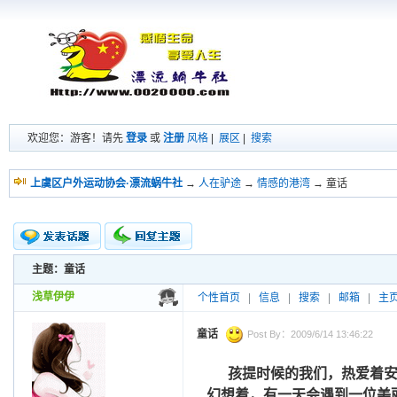
欢迎您：游客！请先
登录
或
注册
风格
|
展区
|
搜索
上虞区户外运动协会·漂流蜗牛社
→
人在驴途
→
情感的港湾
→ 童话
主题：童话
新的主题
投票帖
浅草伊伊
个性首页
|
信息
|
搜索
|
邮箱
|
主
交易帖
小字报
童话
Post By：2009/6/14 13:46:22
孩提时候的我们，热爱着
幻想着，有一天会遇到一位美