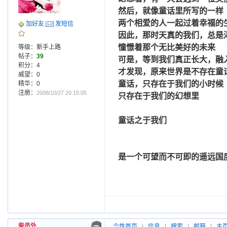
然后，就像童话里所写的一样
两个相爱的人一起过着幸福的
加好友
发短信
因此，那时天真的我们，总是
憧憬着那个无比美好的未来
等级：新手上路
帖子：
39
可是，等到我们真正长大，融
积分：4
才发现，原来世界是不存在童
威望：0
童话，只存在于我们的小时候
精华：0
注册：
2008/10/27 20:15:05
只存在于我们的幻想里
童话之于我们
是一个可望而不可即的遥远国
柴员外
个性首页
|
信息
|
搜索
|
邮箱
|
主