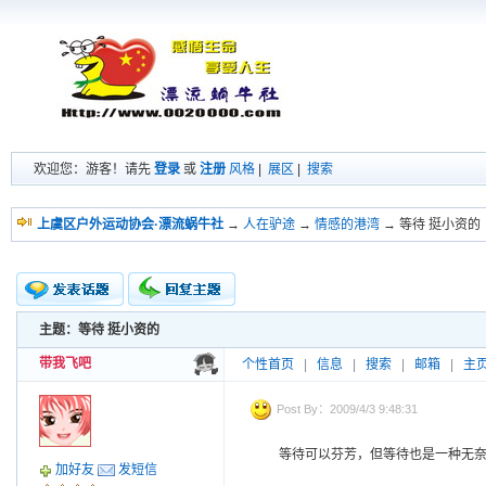
欢迎您：游客！请先
登录
或
注册
风格
|
展区
|
搜索
上虞区户外运动协会·漂流蜗牛社
→
人在驴途
→
情感的港湾
→ 等待 挺小资的
主题：等待 挺小资的
新的主题
投票帖
带我飞吧
个性首页
|
信息
|
搜索
|
邮箱
|
主
交易帖
小字报
Post By：2009/4/3 9:48:31
等待可以芬芳，但等待也是一种无
加好友
发短信