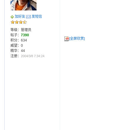
加好友
发短信
等级：管理员
帖子：
7390
[全屏欣赏]
积分：634
威望：0
精华：44
注册：
2004/3/8 7:34:24