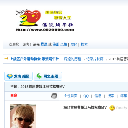
欢迎您：游客！请先
登录
或
注册
风格
|
展区
|
搜索
上虞区户外运动协会·漂流蜗牛社
→
辉煌的历程
→
记录片长廊
→ 2015首届
主题：2015首届曹娥江马拉松赛MV
新的主题
投票帖
白岛
个性首页
|
QQ
|
信息
|
搜索
|
邮箱
交易帖
小字报
2015首届曹娥江马拉松赛MV
Post By