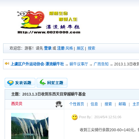
欢迎您：游客！请先
登录
或
注册
风格
|
展区
|
搜索
上虞区户外运动协会·漂流蜗牛社
→
蜗牛议事厅
→
广而告知
→ 2013.1.3
主题：2013.1.3日收到东西天目穿越蜗牛基金
新的主题
投票帖
西贝贝
个性首页
|
信息
|
搜索
|
邮箱
|
主
交易帖
小字报
Post By：2014/5/4 12:51:06
收到三尖骑行余款200-60=140