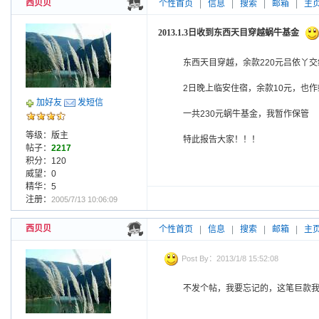
西贝贝
个性首页
|
信息
|
搜索
|
邮箱
|
主
2013.1.3日收到东西天目穿越蜗牛基金
东西天目穿越，余款220元吕依丫
2日晚上临安住宿，余款10元，也
加好友
发短信
一共230元蜗牛基金，我暂作保管
等级：版主
特此报告大家！！！
帖子：
2217
积分：120
威望：0
精华：5
注册：
2005/7/13 10:06:09
西贝贝
个性首页
|
信息
|
搜索
|
邮箱
|
主
Post By：2013/1/8 15:52:08
不发个帖，我要忘记的，这笔巨款