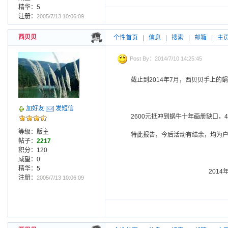
精华：5
注册：
2005/7/13 10:06:09
西贝贝
个性首页
|
信息
|
搜索
|
邮箱
|
主
Post By：2014/7/10 14:25:45
截止到2014年7月，西贝贝手上的蜗
加好友
发短信
2600元抵冲到蜗牛十年画册缺口，
等级：版主
特此报告，今后活动有结余，均为
帖子：
2217
积分：120
威望：0
精华：5
2014年7月
注册：
2005/7/13 10:06:09