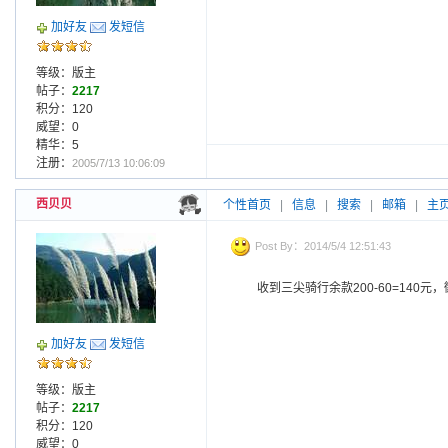
加好友
发短信
等级：版主
帖子：
2217
积分：120
威望：0
精华：5
注册：
2005/7/13 10:06:09
西贝贝
个性首页
|
信息
|
搜索
|
邮箱
|
主
Post By：2014/5/4 12:51:43
收到三尖骑行余款200-60=140
加好友
发短信
等级：版主
帖子：
2217
积分：120
威望：0