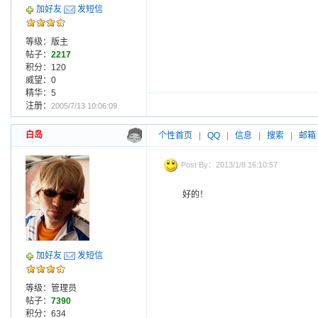
加好友
发短信
等级：版主
帖子：
2217
积分：120
威望：0
精华：5
注册：
2005/7/13 10:06:09
白岛
个性首页
|
QQ
|
信息
|
搜索
|
邮箱
Post By：2013/1/8 16:10:57
好的！
加好友
发短信
等级：管理员
帖子：
7390
积分：634