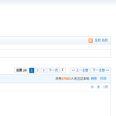
左栏
右栏
总数 28
1
2
3
下一页
<< 上一主题
下一主题 >>
共有
57683
人关注过本帖
树形
打印
小
大
1楼