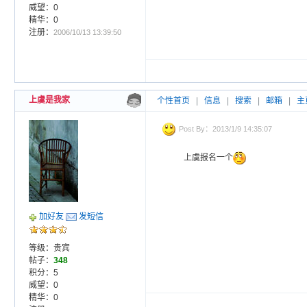
威望：0
精华：0
注册：
2006/10/13 13:39:50
上虞是我家
个性首页
|
信息
|
搜索
|
邮箱
|
主
Post By：2013/1/9 14:35:07
上虞报名一个
加好友
发短信
等级：贵宾
帖子：
348
积分：5
威望：0
精华：0