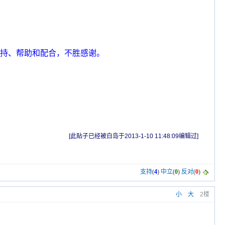
持、帮助和配合，不胜感谢。
[此贴子已经被白岛于2013-1-10 11:48:09编辑过]
支持
(
4
)
中立
(
0
)
反对
(
0
)
小
大
2楼