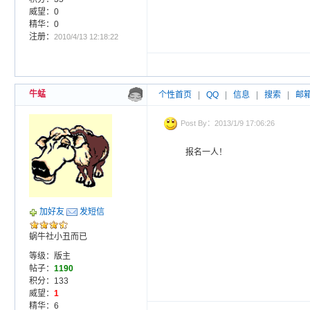
威望：0
精华：0
注册：
2010/4/13 12:18:22
牛蜢
个性首页
|
QQ
|
信息
|
搜索
|
邮
Post By：2013/1/9 17:06:26
报名一人！
加好友
发短信
蜗牛社小丑而已
等级：版主
帖子：
1190
积分：133
威望：
1
精华：6