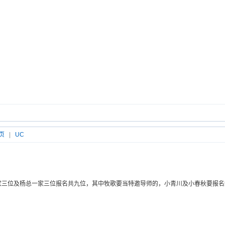
页
|
UC
家三位及杨总一家三位报名共九位，其中牧歌要当特邀导师的，小青川及小春秋要报