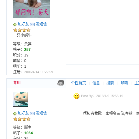
加好友
发短信
一只小蜗牛
等级：贵宾
帖子：
257
积分：19
威望：0
精华：1
注册：
2006/4/14 11:22:59
青川
个性首页
|
信息
|
搜索
|
邮箱
|
主
Post By：2013/1/9 15:56:19
加好友
发短信
帮拓者牧歌一家报名三位,春秋一
等级：版主
帖子：
1064
积分：35