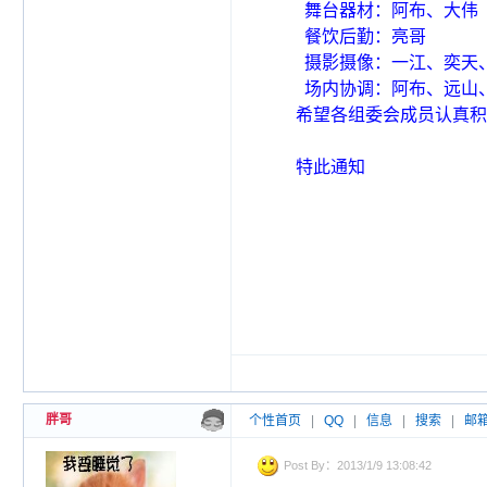
舞台器材：阿布、大伟
餐饮后勤：亮哥
摄影摄像：一江、奕天
场内协调：阿布、远山
希望各组委会成员认真积
特此通知
漂流
2013
胖哥
个性首页
|
QQ
|
信息
|
搜索
|
邮
Post By：2013/1/9 13:08:42