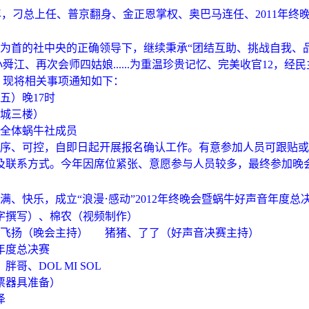
年，刁总上任、普京翻身、金正恩掌权、奥巴马连任、2011年
为首的社中央的正确领导下，继续秉承“团结互助、挑战自我、
江、再次会师四姑娘......为重温珍贵记忆、完美收官12，经
，现将相关事项通知如下：
周五）晚17时
城三楼）
全体蜗牛社成员
、可控，自即日起开展报名确认工作。有意参加人员可跟贴或致电
 及联系方式。今年因席位紧张、意愿参与人员较多，最终参加晚
·
满、快乐，成立“浪漫
感动”2012年终晚会暨蜗牛好声音年度
字撰写）、棉农（视频制作）
飞扬（晚会主持） 猪猪、了了（好声音决赛主持）
年度总决赛
、DOL MI SOL
票器具准备）
泽