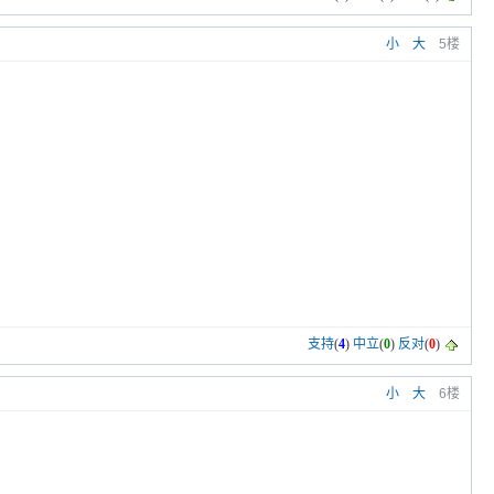
小
大
5楼
支持
(
4
)
中立
(
0
)
反对
(
0
)
小
大
6楼