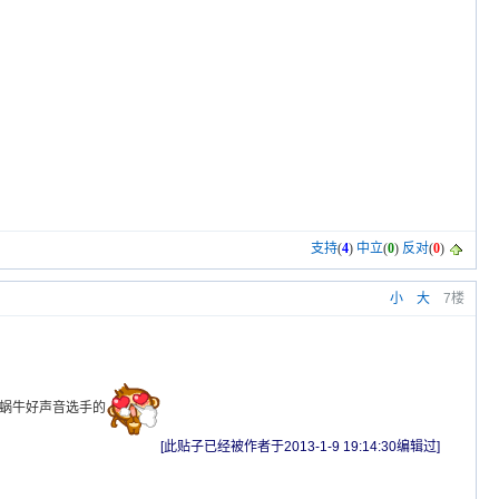
支持
(
4
)
中立
(
0
)
反对
(
0
)
小
大
7楼
名蜗牛好声音选手的
[此贴子已经被作者于2013-1-9 19:14:30编辑过]