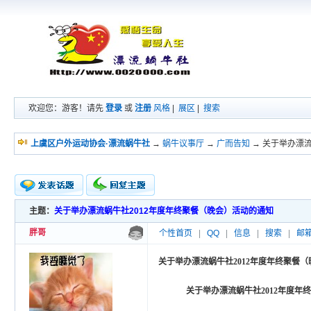
欢迎您：游客！请先
登录
或
注册
风格
|
展区
|
搜索
上虞区户外运动协会·漂流蜗牛社
→
蜗牛议事厅
→
广而告知
→ 关于举办漂
主题：
关于举办漂流蜗牛社2012年度年终聚餐（晚会）活动的通知
新的主题
投票帖
胖哥
个性首页
|
QQ
|
信息
|
搜索
|
邮
交易帖
小字报
关于举办漂流蜗牛社2012年度年终聚餐
关于举办漂流蜗牛社
2012
年度年终