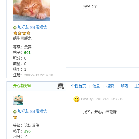
报名 2个
加好友
发短信
蜗牛两胖之一
等级：贵宾
帖子：
601
积分：0
威望：0
精华：1
注册：
2005/7/13 22:37:20
开心就好01
个性首页
|
信息
|
搜索
|
邮箱
|
主
Post By：2013/1/9 13:35:15
加好友
发短信
报名，开心，绵花糖
等级：论坛游侠
帖子：
296
积分：-9