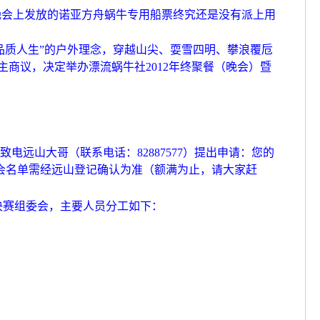
终晚会上发放的诺亚方舟蜗牛专用船票
终究还是没有派上用
品质人生”的户外理念，穿越山尖、
耍雪四明、攀浪覆卮
民主商议，决定
举办漂流蜗牛社2012年终聚餐（晚会）暨
远山大哥（联系电话：82887577）
提出申请：您的
会名单需经远山登记确认
为准（额满为止，请大家赶
总决赛组委会，主要人员分工如下：