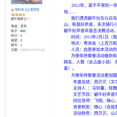
2
012年，是不平常的一
加好友
发短信
场……
我们漂流蜗牛社在以白岛
蜗牛两胖之一
山、新昌好声音、多次骑行小舜
等级：贵宾
蜗牛好声音年度总决赛活动
帖子：
601
积分：0
时间：2013年2月1日（
威望：0
地点：粤浙会（上百万和
精华：1
人员：自愿参加本活动的
注册：
2005/7/13 22:37:20
为使年终聚餐活动做到有序
网名、人数（含占座小孩）
紧）。
为使年终聚餐活动更加圆
年度总结：西贝贝（文
主持人 ：马铃薯、轻舞
文艺节目：蜗牛好声音
四位导师：飞翔、随心、胖哥
背景制安：随心（含投
活动财务：西贝贝、山