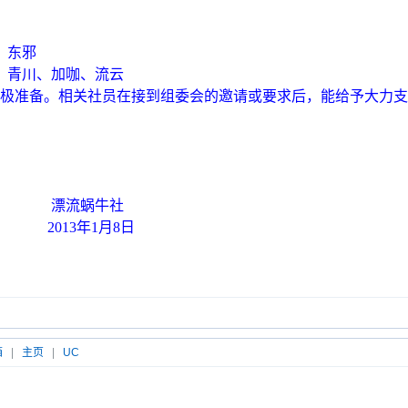
、东邪
、青川、加咖、流云
极准备。相关社员在接到组委会的邀请或要求后，能给予大力支
蜗牛社
年1月8日
箱
|
主页
|
UC