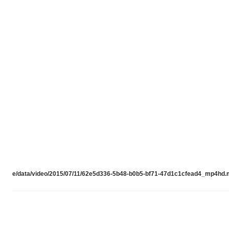
e/data/video/2015/07/11/62e5d336-5b48-b0b5-bf71-47d1c1cfead4_mp4hd