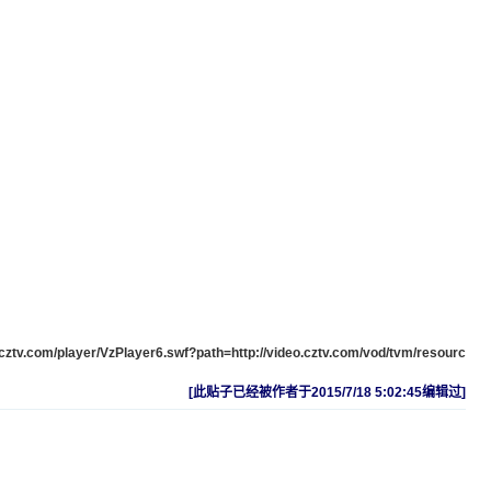
r.cztv.com/player/VzPlayer6.swf?path=http://video.cztv.com/vod/tvm/resourc
[此贴子已经被作者于2015/7/18 5:02:45编辑过]