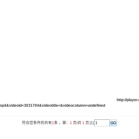
http://playe
.mp4&videoid=3031704&videotitle=&videocolumn=undefined
符合您条件的共有
1
条 ，第：
1
页/共
1
页
[1]